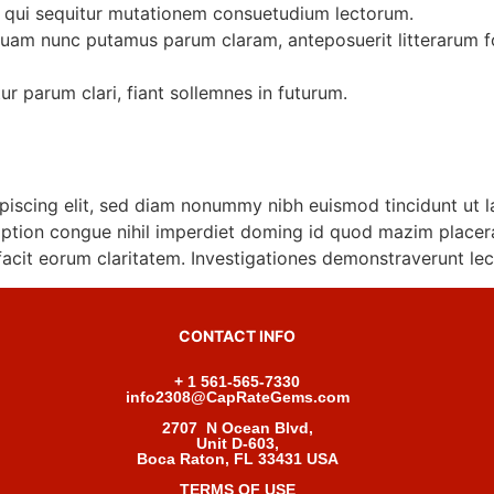
, qui sequitur mutationem consuetudium lectorum.
 quam nunc putamus parum claram, anteposuerit litterarum 
r parum clari, fiant sollemnes in futurum.
piscing elit, sed diam nonummy nibh euismod tincidunt ut l
option congue nihil imperdiet doming id quod mazim placer
i facit eorum claritatem. Investigationes demonstraverunt le
CONTACT INFO
+ 1 561-565-7330
info2308@CapRateGems.com
2707 N Ocean Blvd,
Unit D-603,
Boca Raton, FL 33431 USA
TERMS OF USE