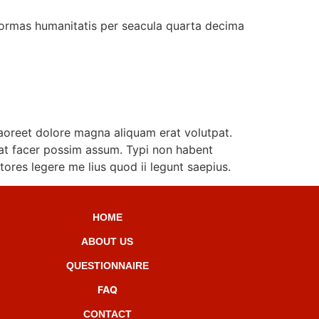
formas humanitatis per seacula quarta decima
aoreet dolore magna aliquam erat volutpat.
at facer possim assum. Typi non habent
ctores legere me lius quod ii legunt saepius.
HOME
ABOUT US
QUESTIONNAIRE
FAQ
CONTACT