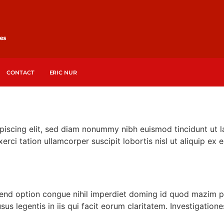
CONTACT
ERIC NUR
piscing elit, sed diam nonummy nibh euismod tincidunt ut l
erci tation ullamcorper suscipit lobortis nisl ut aliquip 
fend option congue nihil imperdiet doming id quod mazim p
sus legentis in iis qui facit eorum claritatem. Investigatio