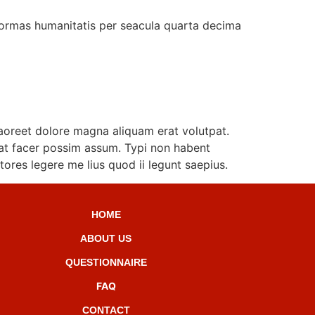
formas humanitatis per seacula quarta decima
aoreet dolore magna aliquam erat volutpat.
at facer possim assum. Typi non habent
ctores legere me lius quod ii legunt saepius.
HOME
ABOUT US
QUESTIONNAIRE
FAQ
CONTACT