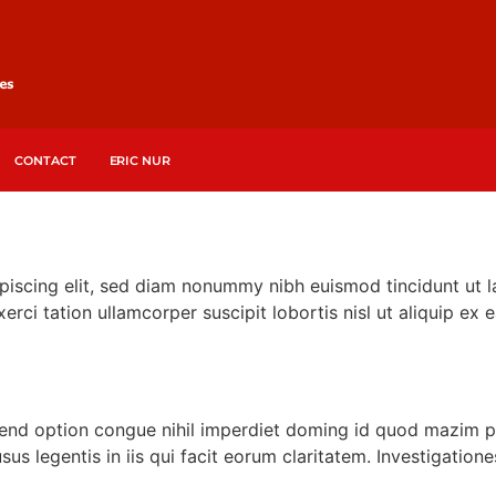
CONTACT
ERIC NUR
piscing elit, sed diam nonummy nibh euismod tincidunt ut l
erci tation ullamcorper suscipit lobortis nisl ut aliquip 
fend option congue nihil imperdiet doming id quod mazim p
sus legentis in iis qui facit eorum claritatem. Investigatio