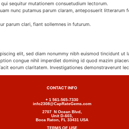
, qui sequitur mutationem consuetudium lectorum.
 quam nunc putamus parum claram, anteposuerit litterarum 
r parum clari, fiant sollemnes in futurum.
piscing elit, sed diam nonummy nibh euismod tincidunt ut l
option congue nihil imperdiet doming id quod mazim placer
i facit eorum claritatem. Investigationes demonstraverunt le
CONTACT INFO
+ 1 561-565-7330
info2308@CapRateGems.com
2707 N Ocean Blvd,
Unit D-603,
Boca Raton, FL 33431 USA
TERMS OF USE