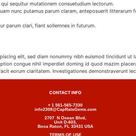
, qui sequitur mutationem consuetudium lectorum.
 quam nunc putamus parum claram, anteposuerit litterarum 
r parum clari, fiant sollemnes in futurum.
piscing elit, sed diam nonummy nibh euismod tincidunt ut l
option congue nihil imperdiet doming id quod mazim placer
i facit eorum claritatem. Investigationes demonstraverunt le
CONTACT INFO
+ 1 561-565-7330
info2308@CapRateGems.com
2707 N Ocean Blvd,
Unit D-603,
Boca Raton, FL 33431 USA
TERMS OF USE