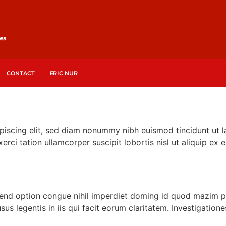
CONTACT
ERIC NUR
piscing elit, sed diam nonummy nibh euismod tincidunt ut l
erci tation ullamcorper suscipit lobortis nisl ut aliquip 
fend option congue nihil imperdiet doming id quod mazim p
sus legentis in iis qui facit eorum claritatem. Investigatio