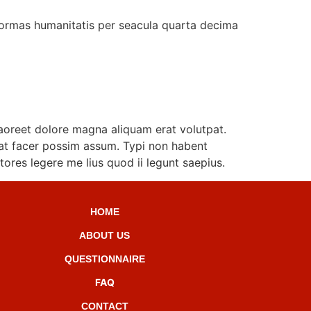
formas humanitatis per seacula quarta decima
aoreet dolore magna aliquam erat volutpat.
at facer possim assum. Typi non habent
ctores legere me lius quod ii legunt saepius.
HOME
ABOUT US
QUESTIONNAIRE
FAQ
CONTACT